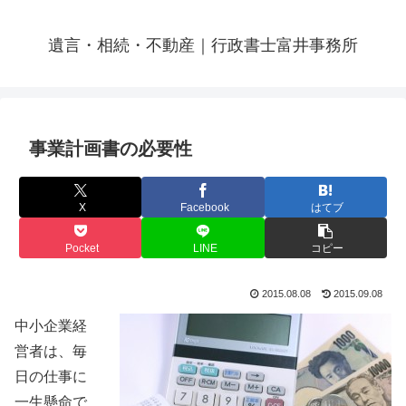
遺言・相続・不動産｜行政書士富井事務所
事業計画書の必要性
X
Facebook
はてブ
Pocket
LINE
コピー
2015.08.08
2015.09.08
中小企業経
営者は、毎
日の仕事に
一生懸命で