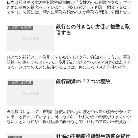
日本政策金融公庫の新創業融資制度が「女性の小口創業を支援」する
ために制度の拡充をしています。国の政策として創業・開業を支援し
ており、公庫には、新たに事業を始める人や事業を開始して間もない
人に無担保・無保証で融資する制度がありました。その要件...
銀行との付き合い方④／複数と取
4: 融資・資金調達
引する
ひとつの銀行としか取引していないリスクをご存知でしょうか。事業
規模が小さいからといって、取引銀行がひとつでいいわけではありま
せん。ひとつのモノに依存することは、何にしろリスクを伴います。
銀行融資の『７つの秘訣』
4: 融資・資金調達
金融緩和によって、市場には使い切れないほどの大量の資金が余って
いる、と言われています。それなのに「銀行からの融資がうまくいか
ない」という声や「保証協会の保証なしで、銀行のプロパー融資なん
て無理」と思われている経営者も少なくありません。そのギ...
社協の不動産担保型生活資金貸付
1: 不動産