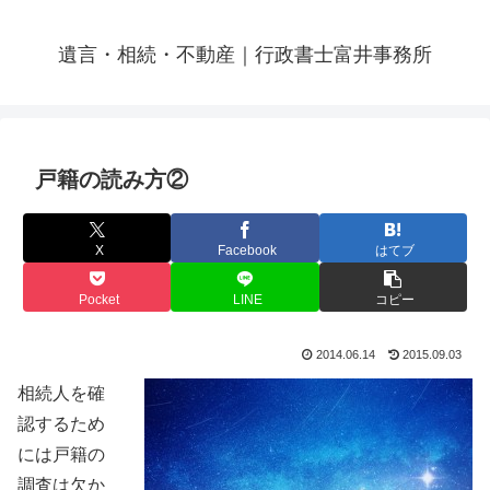
遺言・相続・不動産｜行政書士富井事務所
戸籍の読み方②
X
Facebook
はてブ
Pocket
LINE
コピー
2014.06.14
2015.09.03
相続人を確
認するため
には戸籍の
調査は欠か