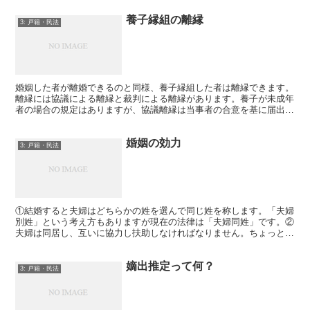
養子縁組の離縁
3: 戸籍・民法
婚姻した者が離婚できるのと同様、養子縁組した者は離縁できます。
離縁には協議による離縁と裁判による離縁があります。養子が未成年
者の場合の規定はありますが、協議離縁は当事者の合意を基に届出に
よって離縁が成立します。
婚姻の効力
3: 戸籍・民法
①結婚すると夫婦はどちらかの姓を選んで同じ姓を称します。「夫婦
別姓」という考え方もありますが現在の法律は「夫婦同姓」です。②
夫婦は同居し、互いに協力し扶助しなければなりません。ちょっと抽
象的ですね。当り前というか…。でも「当り前ではない」状...
嫡出推定って何？
3: 戸籍・民法