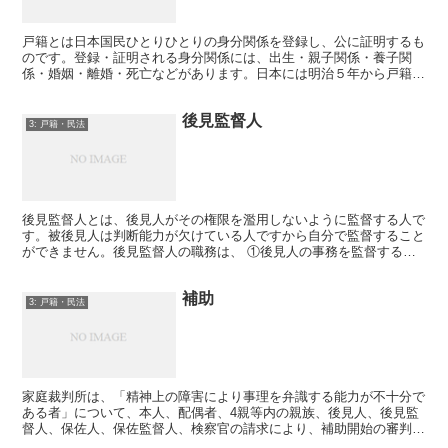
戸籍とは日本国民ひとりひとりの身分関係を登録し、公に証明するも
のです。登録・証明される身分関係には、出生・親子関係・養子関
係・婚姻・離婚・死亡などがあります。日本には明治５年から戸籍制
度があり、その後、明治19年、明治31年、大正4年、昭和...
後見監督人
3: 戸籍・民法
後見監督人とは、後見人がその権限を濫用しないように監督する人で
す。被後見人は判断能力が欠けている人ですから自分で監督すること
ができません。後見監督人の職務は、 ①後見人の事務を監督するこ
と ②後見人が欠けたときに遅滞なく、その選任を家庭裁判...
補助
3: 戸籍・民法
家庭裁判所は、「精神上の障害により事理を弁識する能力が不十分で
ある者」について、本人、配偶者、4親等内の親族、後見人、後見監
督人、保佐人、保佐監督人、検察官の請求により、補助開始の審判を
することができます。この審判によって補助が開始します。...