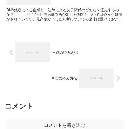
DNA鑑定による血縁と、法律による父子関係のどちらを優先するの
か？——— 7月17日に最高裁判所が出した判断については色々な報道
がされています。最高裁が下した判断についての是非は置いておき、
頻繁に使われていた「嫡出推定」という言葉について確...
戸籍の読み方①
戸籍の読み方③
コメント
コメントを書き込む